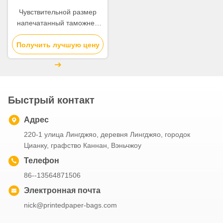
Чувствительной размер
напечатанный таможней
подарочных коробок 18 *
14 * 9км с крышкой и типом
Получить лучшую цену
основания
Быстрый контакт
Адрес
220-1 улица Лингджяо, деревня Лингджяо, городок
Цианку, графство Каннан, Вэньчжоу
Телефон
86--13564871506
Электронная почта
nick@printedpaper-bags.com