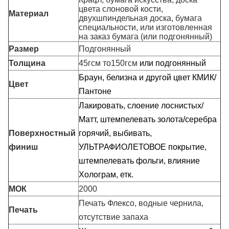
цвета слоновой кости,
Материал
двухшпиндельная доска, бумага
специальности, или изготовленная
на заказ бумага (или подгонянный
)
Размер
Подгонянный
Толщина
45гсм то150гсм
или подгонянный
Браун, белизна и другой цвет КМИК/
Цвет
Пантоне
Лакировать, слоение лоснистых/
Матт, штемпелевать золота/серебра
Поверхностный
горячий, выбивать,
финиш
УЛЬТРАФИОЛЕТОВОЕ покрытие,
штемпелевать фольги, влияние
Холограм, етк.
МОК
2000
Печать Флексо, водные чернила,
Печать
отсутствие запаха