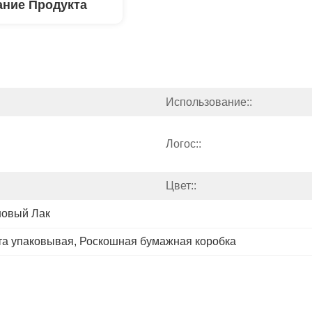
ние Продукта
Использование::
Логос::
Цвет::
новый Лак
та упаковывая
, 
Роскошная бумажная коробка