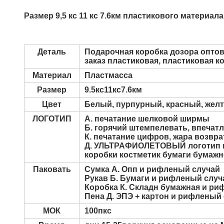
Размер 9,5 кс 11 кс 7.6км пластикового материа
Деталь
Подарочная коробка дозора оптов
заказ пластиковая, пластиковая к
Материал
Пластмасса
Размер
9.5кс11кс7.6км
Цвет
Белый, пурпурный, красный, желт
ЛОГОТИП
А. печатание шелковой ширмы
Б. горячий штемпелевать, впечат
К. печатание цифров, жара возвр
Д. УЛЬТРАФИОЛЕТОВЫЙ логотип п
коробки костметик бумаги бумаж
Паковать
Сумка А. Опп и рифленый случай
Рукав Б. Бумаги и рифленый случ
Коробка К. Складн бумажная и ри
Пена Д. ЭПЭ + картон и рифленый
МОК
100пкс