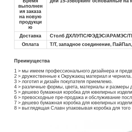
Время
дни 15-35воркинг основанные на
выполнен
ия заказа
на новую
продукци
ю
Доставка
Столб ДХЛ/УПС/ФЭДЭС/АРАМЭС/ТН
Оплата
Т/Т, западное соединение, ПайПал
Преимущества
1 > мы имеем профессионального дизайнера и предв
2 > дружественные к Окружающ материал и чернила.
3 > логотип и дизайн покупателя приемлемо.
4 > различные формы, цвета, материалы и размеры 
5 > дешево бумажная коробка для ювелирных издели
6 > превосходные пре-продажа и обслуживание после
7 > дешево бумажная коробка для ювелирных изделий
8 > выглядящая Славн упаковывая коробка для того