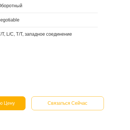
Оборотный
egotiable
/T, L/C, T/T, западное соединение
ю Цену
Связаться Сейчас