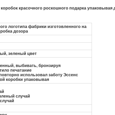
ла коробок красочного роскошного подарка упаковывая 
ого логотипа фабрики изготовленного на
оробка дозора
ый, зеленый цвет
ленный, выбивать, бронзируя
атило печатание
овторно использовал заботу Эссенс
ной коробки упаковывая
ай
фленый случай
 случай