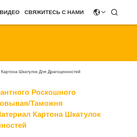
ВИДЕО
СВЯЖИТЕСЬ С НАМИ
 Картона Шкатулок Для Драгоценностей
гантного Роскошного
ковывая/таможня
Материал Картона Шкатулок
нностей