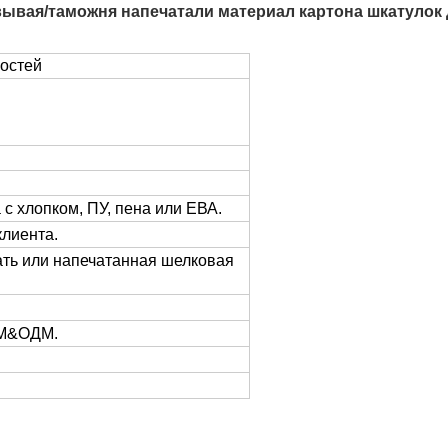
вывая/таможня напечатали материал картона шкатулок
остей
 с хлопком, ПУ, пена или ЕВА.
клиента.
ть или напечатанная шелковая
ЭМ&ОДМ.