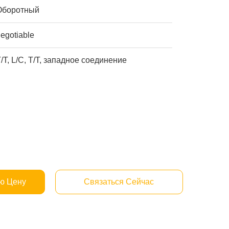
Оборотный
egotiable
/T, L/C, T/T, западное соединение
ю Цену
Связаться Сейчас