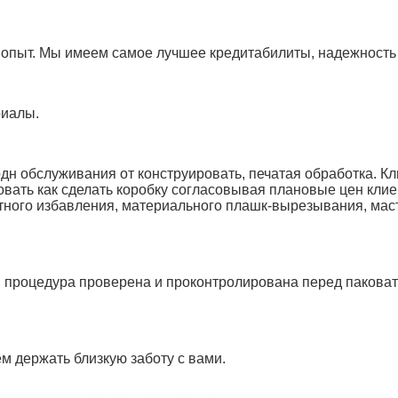
м опыт. Мы имеем самое лучшее кредитабилиты, надежност
риалы.
н обслуживания от конструировать, печатая обработка. К
овать как сделать коробку согласовывая плановые цен кли
тного избавления, материального плашк-вырезывания, масте
, процедура проверена и проконтролирована перед паковат
м держать близкую заботу с вами.