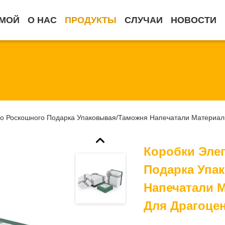
МОЙ
О НАС
ПРОДУКТЫ
СЛУЧАИ
НОВОСТИ
го Роскошного Подарка Упаковывая/таможня Напечатали Материал
Коробки Эле
Подарка Упа
Напечатали 
Для Драгоце