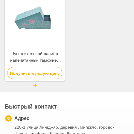
Чувствительной размер
напечатанный таможней
подарочных коробок 18 *
14 * 9км с крышкой и типом
Получить лучшую цену
основания
Быстрый контакт
Адрес
220-1 улица Лингджяо, деревня Лингджяо, городок
Цианку, графство Каннан, Вэньчжоу