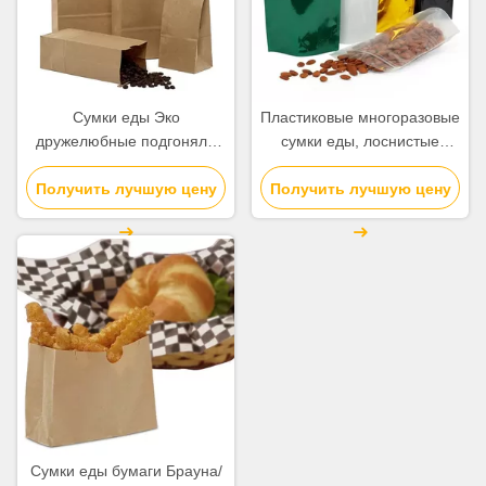
Сумки еды Эко
Пластиковые многоразовые
дружелюбные подгоняли
сумки еды, лоснистые
логотип с Биодеградабле
стоят вверх цвет мешков
Получить лучшую цену
отверстием связи
Получить лучшую цену
различный доступный
вкладыша/олова
Сумки еды бумаги Брауна/