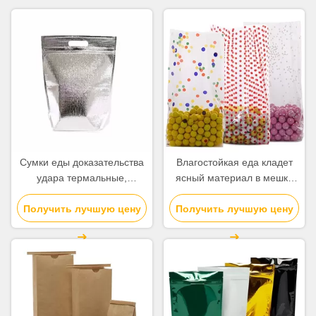
Сумки еды доказательства
Влагостойкая еда кладет
удара термальные,
ясный материал в мешки
изолированная доставка
полипропилена
еды кладут алюминиевый
Получить лучшую цену
Получить лучшую цену
виолончели для трудной
материал в мешки фильма
конфеты