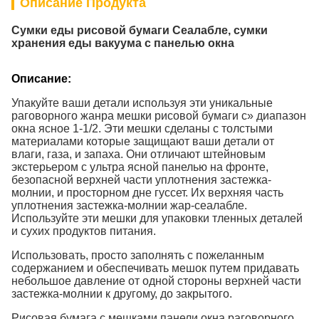
Описание Продукта
Сумки еды рисовой бумаги Сеалабле, сумки
хранения еды вакуума с панелью окна
Описание:
Упакуйте ваши детали используя эти уникальные
раговорного жанра мешки рисовой бумаги с» диапазон
окна ясное 1-1/2. Эти мешки сделаны с толстыми
материалами которые защищают ваши детали от
влаги, газа, и запаха. Они отличают штейновым
экстерьером с ультра ясной панелью на фронте,
безопасной верхней части уплотнения застежка-
молнии, и просторном дне гуссет. Их верхняя часть
уплотнения застежка-молнии жар-сеалабле.
Используйте эти мешки для упаковки тленных деталей
и сухих продуктов питания.
Использовать, просто заполнять с пожеланным
содержанием и обеспечивать мешок путем придавать
небольшое давление от одной стороны верхней части
застежка-молнии к другому, до закрытого.
Рисовая бумага с мешками панели окна раговорного