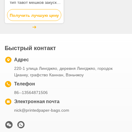
тип тавот мешков закуски
бумаги Крафт Гуссетед
Получить лучшую цену
устойчивый
Быстрый контакт
Адрес
220-1 улица Лингджяо, деревня Лингджяо, городок
Цианку, графство Каннан, Вэньчжоу
Телефон
86--13564871506
Электронная почта
nick@printedpaper-bags.com