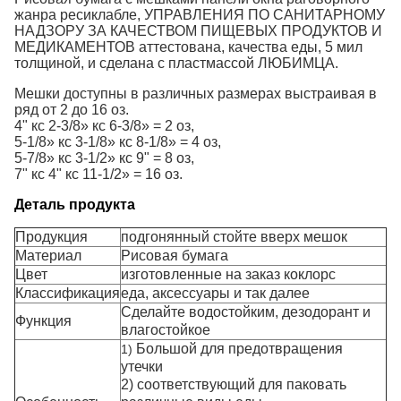
жанра ресиклабле, УПРАВЛЕНИЯ ПО САНИТАРНОМУ
НАДЗОРУ ЗА КАЧЕСТВОМ ПИЩЕВЫХ ПРОДУКТОВ И
МЕДИКАМЕНТОВ аттестована, качества еды, 5 мил
толщиной, и сделана с пластмассой ЛЮБИМЦА.
Мешки доступны в различных размерах выстраивая в
ряд от 2 до 16 оз.
4" кс 2-3/8» кс 6-3/8» = 2 оз,
5-1/8» кс 3-1/8» кс 8-1/8» = 4 оз,
5-7/8» кс 3-1/2» кс 9" = 8 оз,
7" кс 4" кс 11-1/2» = 16 оз.
Деталь продукта
Продукция
подгонянный стойте вверх мешок
Материал
Рисовая бумага
Цвет
изготовленные на заказ коклорс
Классификация
еда, аксессуары и так далее
Сделайте водостойким, дезодорант и
Функция
влагостойкое
Большой для предотвращения
1)
утечки
2) соответствующий для паковать