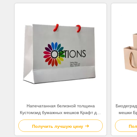
Напечатанная белизной толщина
Биодеград
Кустомзид бумажных мешков Крафт для
мешки Бр
продвижения компании
кладут
Получить лучшую цену
Пол