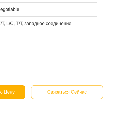
egotiable
/T, L/C, T/T, западное соединение
ю Цену
Связаться Сейчас