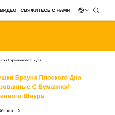
ВИДЕО
СВЯЖИТЕСЬ С НАМИ
чкой Скрученного Шнура
шки Брауна Плоского Дна
рованные С Бумажной
ченного Шнура
Оборотный