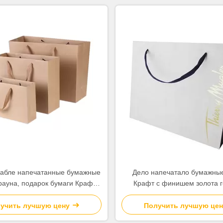
абле напечатанные бумажные
Дело напечатало бумажны
ауна, подарок бумаги Крафт
Крафт с финишем золота 
 высокую стойкость в мешки
штемпелюя поверхнос
учить лучшую цену
Получить лучшую цен