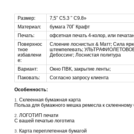
Размер:
7,5" С5.3 " С9.8»
Материал:
бумага 70Г Крафт
Печать:
офсетная печать 4-колор, или печат
Поверхнос
Слоение лоснистых & Матт; Сила ярк
тное
штемпелевать; УЛЬТРАФИОЛЕТОВОЕ п
избавлени
Дебоссинг; Лоснистая политура
е:
Вариант:
Окно ПВК, закрытие ленты;
Паковать:
Согласно запросу клиента
Особенность:
Склеенная бумажная карта
1.
Польза для бумажного мешка ремесла к склеенному
ЛОГОТИП печати
2.
С вашей печатью логотипа
Карта переплетенная бумагой
3.