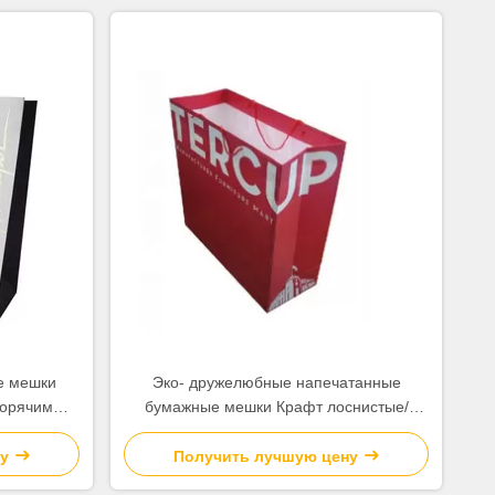
е мешки
Эко- дружелюбные напечатанные
горячим
бумажные мешки Крафт лоснистые/
тным
штейновая отделка поверхности слоения
у
Получить лучшую цену