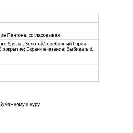
ание Пантоне, согласовывая
ого блеска; Золотой/серебряный Горяч-
окрытие; Экран-печатание; Выбивать &
 бумажному шнуру