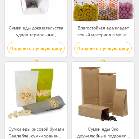
Сумки еды доказательства
Влагостойкая еда кладет
удара термальные,
ясный материал в мешки
изолированная доставка
полипропилена
еды кладут алюминиевый
Получить лучшую цену
Получить лучшую цену
виолончели для трудной
материал в мешки фильма
конфеты
Сумки еды рисовой бумаги
Сумки еды Эко
Сеалабле, сумки хранения
дружелюбные подгоняли