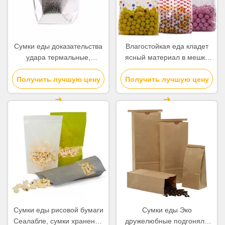
Сумки еды доказательства
Влагостойкая еда кладет
удара термальные,
ясный материал в мешки
изолированная доставка
полипропилена
еды кладут алюминиевый
Получить лучшую цену
Получить лучшую цену
виолончели для трудной
материал в мешки фильма
конфеты
Сумки еды рисовой бумаги
Сумки еды Эко
Сеалабле, сумки хранения
дружелюбные подгоняли