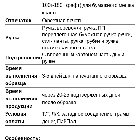
100г-180г крафт) для бумажного мешка
крафт
Отпечаток
Офсетная печать
Ручка веревочки, ручка ПП,
переплетенная бумажная ручка ручки,
Ручка
силк ленты, ручка трубки и ручка
штамповачного станка
С введенным картоном часть дну и
Подкрепление
ручке
Время
выполнения
3-5 дней для напечатанного образца
образца
Время
через 20-25 подтверженных дней
выполнения
после образца
продукции
Условия
Т/Т, Л/К, западное соединение, грамм
оплаты
денег, ПайПал
Особенность: