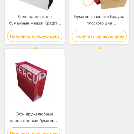
Дело напечатало
Бумажные мешки Брауна
бумажные мешки Крафт с
плоского дна
финишем золота горячим
персонализированные с
Получить лучшую цену
штемпелюя
Получить лучшую цену
бумажной ручкой
поверхностным
скрученного шнура
Эко- дружелюбные
напечатанные бумажные
мешки Крафт лоснистые/
Получить лучшую цену
штейновая отделка