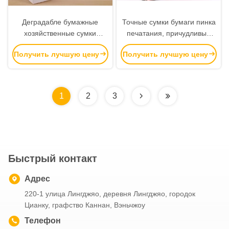
Деградабле бумажные
Точные сумки бумаги пинка
хозяйственные сумки
печатания, причудливые
любой цвет доступный для
хозяйственные сумки
Получить лучшую цену
Получить лучшую цену
бакалеи/упаковки еды
бутика
1
2
3
Быстрый контакт
Адрес
220-1 улица Лингджяо, деревня Лингджяо, городок
Цианку, графство Каннан, Вэньчжоу
Телефон