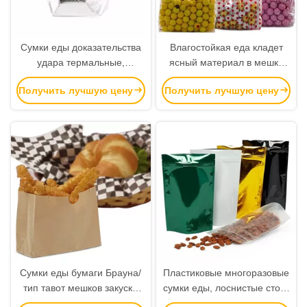
Сумки еды доказательства
Влагостойкая еда кладет
удара термальные,
ясный материал в мешки
изолированная доставка
полипропилена виолончели
Получить лучшую цену
Получить лучшую цену
еды кладут алюминиевый
для трудной конфеты
материал в мешки фильма
Сумки еды бумаги Брауна/
Пластиковые многоразовые
тип тавот мешков закуски
сумки еды, лоснистые стоят
бумаги Крафт Гуссетед
вверх цвет мешков