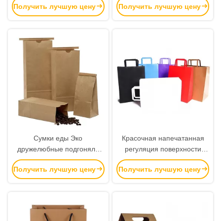
Получить лучшую цену
Получить лучшую цену
устойчивый
различный доступный
Сумки еды Эко
Красочная напечатанная
дружелюбные подгоняли
регуляция поверхности
логотип с Биодеградабле
печатания Флексо качества
Получить лучшую цену
Получить лучшую цену
отверстием связи
еды бумажных мешков
вкладыша/олова
Крафт материальная