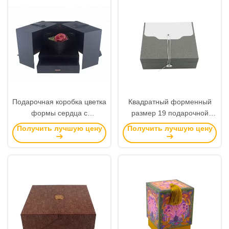
Подарочная коробка цветка
Квадратный форменный
формы сердца с
размер 19 подарочной
украшением ленты
коробки бумажного
Получить лучшую цену
Получить лучшую цену
отверстия двойника ящика
ремесла * СМ 19* 7,7 с
типом веревочки открытым