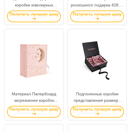
коробки ювелирных
роскошного подарка 428.6г
изделий размера, круглый
упаковывая для ожерелья/
Получить лучшую цену
Получить лучшую цену
цвет Вайроус шкатулки для
кольца/серьги
драгоценностей доступный
Материал Папербоард
Подгонянные коробки
загрязнения коробок
представления размера
роскошного подарка
твердые, печатание
Получить лучшую цену
Получить лучшую цену
формы книги упаковывая
коробок 4К верхнего
практически не
сегмента упаковывая