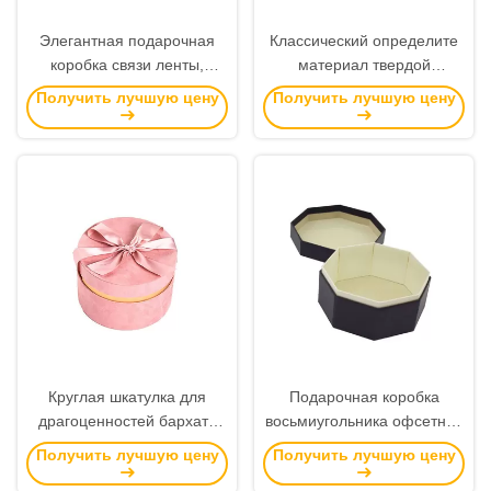
Элегантная подарочная
Классический определите
коробка связи ленты,
материал твердой
Веддинг коробки
древесины лака лоска
Получить лучшую цену
Получить лучшую цену
благосклонности с
коробки представления
УЛЬТРАФИОЛЕТОВОЙ
дозора
выбивая отделкой
Круглая шкатулка для
Подарочная коробка
драгоценностей бархата
восьмиугольника офсетной
яркого блеска, подарочная
печати, роскошный размер
Получить лучшую цену
Получить лучшую цену
коробка замши штемпелюя
бумажной коробки