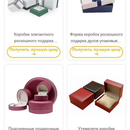
Коробки элегантного
Форма коробок роскошного
роскошного подарка
подарка духов упаковывая
упаковывая/таможня
Ресиклабле бумажная
Получить лучшую цену
Получить лучшую цену
напечатали материал
материальная
картона шкатулок для
прямоугольная
драгоценностей
Подгонянные подарочные
Утяжелите коробки