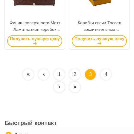
Финиш поверхности Матт
Коробки свечи Тассел
Ламитнатион коробок
восхитительные
роскошного подарка
роскошные, Токсик
Получить лучшую цену
Получить лучшую цену
бумаги искусства
подарочной коробки свечи
упаковывая
Хандмаде не
1
2
3
4
Быстрый контакт