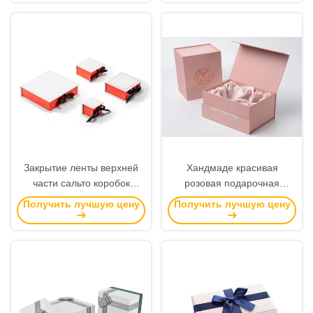
логотип с верхней лентой
многоразовый
подгонянный
Закрытие ленты верхней
Хандмаде красивая
части сальто коробок
розовая подарочная
роскошного подарка
коробка, магнитное
Получить лучшую цену
Получить лучшую цену
толщины 2мм упаковывая
Ресиклабле бумажной
для ювелирных изделий
коробки простое